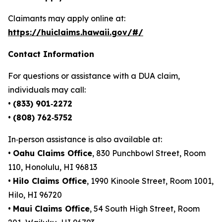
Claimants may apply online at:
https://huiclaims.hawaii.gov/#/
Contact Information
For questions or assistance with a DUA claim,
individuals may call:
•
(833) 901‑2272
•
(808) 762‑5752
In‑person assistance is also available at:
•
Oahu Claims Office
, 830 Punchbowl Street, Room
110, Honolulu, HI 96813
•
Hilo Claims Office
, 1990 Kinoole Street, Room 1001,
Hilo, HI 96720
•
Maui Claims Office
, 54 South High Street, Room