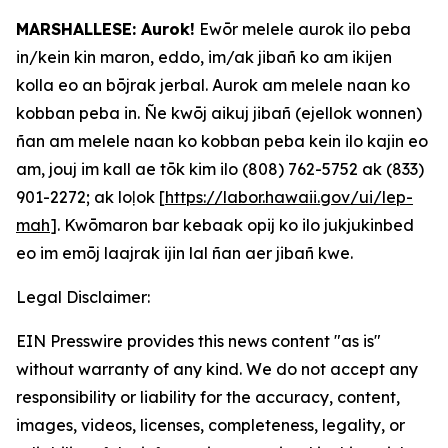
MARSHALLESE: Aurok!
Ewōr melele aurok ilo peba
in/kein kin maron, eddo, im/ak jibañ ko am ikijen
kolla eo an bōjrak jerbal. Aurok am melele naan ko
kobban peba in. Ñe kwōj aikuj jibañ (ejellok wonnen)
ñan am melele naan ko kobban peba kein ilo kajin eo
am, jouj im kall ae tōk kim ilo (808) 762-5752 ak (833)
901-2272; ak loļok [
https://labor.hawaii.gov/ui/lep-
mah
]. Kwōmaron bar kebaak opij ko ilo jukjukinbed
eo im emōj laajrak ijin lal ñan aer jibañ kwe.
Legal Disclaimer:
EIN Presswire provides this news content "as is"
without warranty of any kind. We do not accept any
responsibility or liability for the accuracy, content,
images, videos, licenses, completeness, legality, or