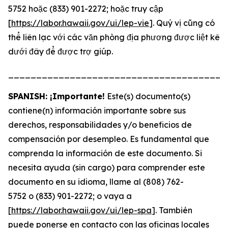
5752 hoặc (833) 901-2272; hoặc truy cập
[
https://labor.hawaii.gov/ui/lep-vie
]. Quý vị cũng có
thể liên lạc với các văn phòng địa phương được liệt kê
dưới đây để được trợ giúp.
_______________________________________
SPANISH: ¡Importante!
Este(s) documento(s)
contiene(n) información importante sobre sus
derechos, responsabilidades y/o beneficios de
compensación por desempleo. Es fundamental que
comprenda la información de este documento. Si
necesita ayuda (sin cargo) para comprender este
documento en su idioma, llame al (808) 762-
5752 o (833) 901-2272; o vaya a
[
https://labor.hawaii.gov/ui/lep-spa
]. También
puede ponerse en contacto con las oficinas locales