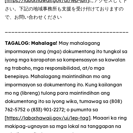
[
https://labor.hawaii.gov/ui/lep-jpn
]にアクセスして下
さい。下記の地域事務所も支援を受け付けておりますの
で、お問い合わせください
_______________________________________
TAGALOG: Mahalaga!
May mahalagang
impormasyon ang (mga) dokumentong ito tungkol sa
iyong mga karapatan sa kompensasyon sa kawalan
ng trabaho, mga responsibilidad, at/o mga
benepisyo. Mahalagang maintindihan mo ang
impormasyon sa dokumentong ito. Kung kailangan
mo ng (libreng) tulong para maintindihan ang
dokumentong ito sa iyong wika, tumawag sa (808)
762-5752 o (833) 901-2272; o pumunta sa
[
https://labor.hawaii.gov/ui/lep-tag
]. Maaari ka ring
makipag-ugnayan sa mga lokal na tanggapan na