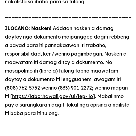
nakalista sa ibaba para sa tulong.
_______________________________________
ILOCANO: Nasken!
Addaan nasken a damag
daytoy nga dokumento maipanggep dagiti rebbeng
a bayad para iti pannakaawan iti trabaho,
responsibilidad, ken/wenno pagimbagan. Nasken a
maawatam iti damag ditoy a dokumento. No
masapolmo iti (libre a) tulong tapno maawatam
daytoy a dokumento iti lengguahem, awagam iti
(808) 762-5752 wenno (833) 901-2272; wenno mapan
iti [
https://labor.hawaii.gov/ui/lep-ilo
]. Mabalinmo
pay a sarungkaran dagiti lokal nga opisina a nailista
iti baba para iti tulong.
_______________________________________