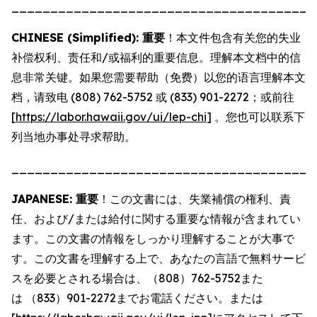
_______________________________________
CHINESE (Simplified): 重要
！本文件包含有关您的失业
补偿权利、责任和/或福利的重要信息。理解本文档中的信
息非常关键。如果您需要帮助（免费）以您的语言理解本文
档，请致电 (808) 762-5752 或 (833) 901-2272；或前往
[
https://labor.hawaii.gov/ui/lep-chi
] 。您也可以联系下
列当地办事处寻求帮助。
_______________________________________
JAPANESE: 重要
！この文書には、失業補償の権利、責
任、および/または給付に関する重要な情報が含まれてい
ます。この文書の情報をしっかり理解することが大事で
す。この文書を理解する上で、あなたの言語で無料サービ
スを必要とされる場合は、（808）762-5752また
は （833）901-2272までお電話ください。または