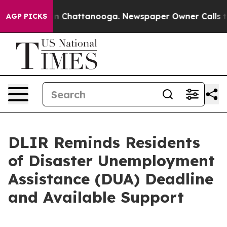
Chaos in Chattanooga. Newspaper Owner Calls the Peo
AGP PICKS
DLIR Reminds Residents
of Disaster Unemployment
Assistance (DUA) Deadline
and Available Support