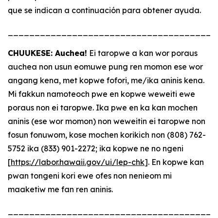
que se indican a continuación para obtener ayuda.
_______________________________________
CHUUKESE: Auchea!
Ei taropwe a kan wor poraus
auchea non usun eomuwe pung ren momon ese wor
angang kena, met kopwe fofori, me/ika aninis kena.
Mi fakkun namoteoch pwe en kopwe weweiti ewe
poraus non ei taropwe. Ika pwe en ka kan mochen
aninis (ese wor momon) non weweitin ei taropwe non
fosun fonuwom, kose mochen korikich non (808) 762-
5752 ika (833) 901-2272; ika kopwe ne no ngeni
[
https://labor.hawaii.gov/ui/lep-chk
]. En kopwe kan
pwan tongeni kori ewe ofes non nenieom mi
maaketiw me fan ren aninis.
_______________________________________